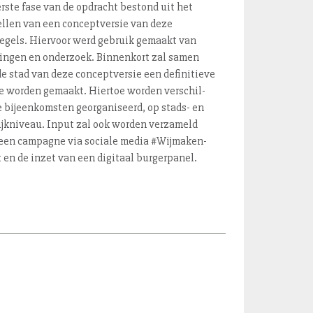
rste fase van de opdracht bestond uit het
llen van een con­cept­ver­sie van deze
regels. Hiervoor werd gebruik gemaakt van
ringen en onderzoek. Binnenkort zal samen
e stad van deze con­cept­ver­sie een definitieve
e worden gemaakt. Hiertoe worden ver­schil­
e bij­een­kom­sten ge­or­ga­ni­seerd, op stads- en
ijkniveau. Input zal ook worden verzameld
een campagne via sociale media #Wij­ma­ken­
 en de inzet van een digitaal burgerpanel.