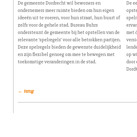
De gemeente Dordrecht wil bewoners en
De ee
ondernemers meer ruimte bieden om hun eigen
opste
ideeën uit te voeren, voor hun straat, hun buurt of
spel
zelfs voor de gehele stad. Bureau Buhrs
erva
ondersteunt de gemeente bij het opstellen van de
met d
relevante ‘spelregels’ voor alle betrokken partijen.
versi
Deze spelregels bieden de gewenste dui­de­lijk­heid
len­d
en zijn flexibel genoeg om mee te bewegen met
op w
toekomstige ver­an­de­rin­gen in de stad.
door 
Dordt
← terug