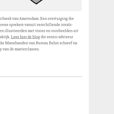
aktijk.
Lees hier de blog
die senior adviseur
jke Manshanden van Bureau Buhrs schreef na
p van de mas­ter­clas­ses.