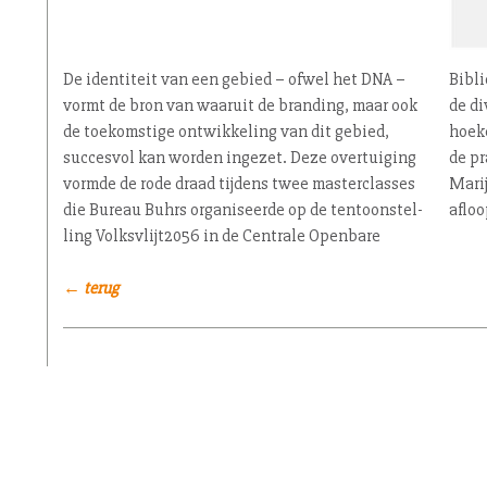
De identiteit van een gebied – ofwel het DNA –
Bibliotheek van Amsterdam. Een overtuiging die
vormt de bron van waaruit de branding, maar ook
de diverse sprekers vanuit ver­schil­len­de in­vals­
de toekomstige ont­wik­ke­ling van dit gebied,
hoe­ken il­lu­streer­den met visies en voorbeelden uit
succesvol kan worden ingezet. Deze overtuiging
de pr
vormde de rode draad tijdens twee mas­ter­clas­ses
Mari
die Bureau Buhrs or­ga­ni­seer­de op de ten­toon­stel­
afloo
ling Volks­vlijt2056 in de Centrale Openbare
← terug