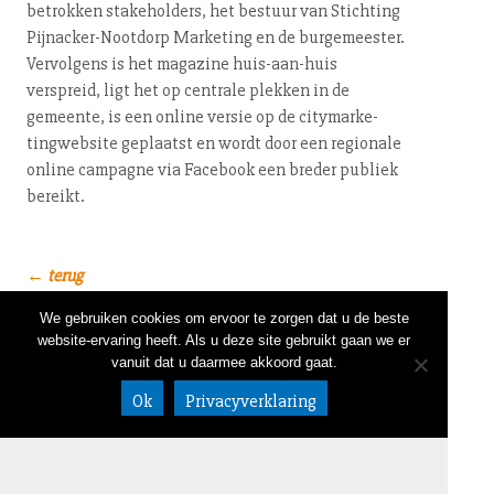
betrokken sta­ke­hol­ders, het bestuur van Stichting
Pijn­ac­ker-Noot­dorp Marketing en de bur­ge­mees­ter.
Vervolgens is het magazine huis-aan-huis
verspreid, ligt het op centrale plekken in de
gemeente, is een online versie op de ci­ty­mar­ke­
ting­web­si­te geplaatst en wordt door een regionale
online campagne via Facebook een breder publiek
bereikt.
← terug
We gebruiken cookies om ervoor te zorgen dat u de beste
website-ervaring heeft. Als u deze site gebruikt gaan we er
NIEUWSBRIEF
LINKEDIN
CONTACT
020 632 58 05
vanuit dat u daarmee akkoord gaat.
DISCLAIMER
info@bureaub
ALGEMENE VOORWAARDEN
uhrs.nl
Ok
Privacyverklaring
Meeuwenlaan
98-100