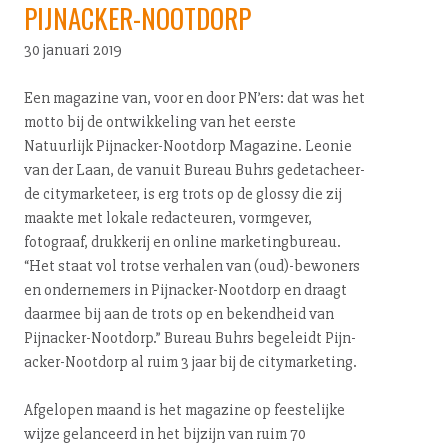
PIJNACKER-NOOTDORP
30 januari 2019
Een magazine van, voor en door PN’ers: dat was het
motto bij de ont­wik­ke­ling van het eerste
Natuurlijk Pijn­ac­ker-Noot­dorp Magazine. Leonie
van der Laan, de vanuit Bureau Buhrs ge­de­ta­cheer­
de ci­ty­mar­ke­teer, is erg trots op de glossy die zij
maakte met lokale redacteuren, vormgever,
fotograaf, drukkerij en online mar­ke­ting­bu­reau.
“Het staat vol trotse verhalen van (oud)-bewoners
en ondernemers in Pijn­ac­ker-Noot­dorp en draagt
daarmee bij aan de trots op en bekendheid van
Pijn­ac­ker-Noot­dorp.” Bureau Buhrs begeleidt Pijn­
ac­ker-Noot­dorp al ruim 3 jaar bij de ci­ty­mar­ke­ting.
Afgelopen maand is het magazine op feestelijke
wijze gelanceerd in het bijzijn van ruim 70