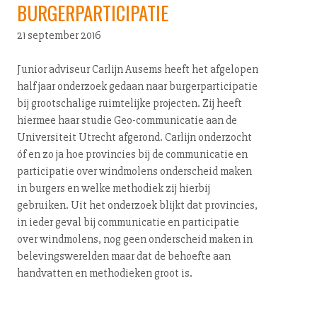
BURGERPARTICIPATIE
21 september 2016
Junior adviseur Carlijn Ausems heeft het afgelopen
half jaar onderzoek gedaan naar bur­ger­par­ti­ci­pa­tie
bij groot­scha­li­ge ruimtelijke projecten. Zij heeft
hiermee haar studie Geo-com­mu­ni­ca­tie aan de
Uni­ver­si­teit Utrecht afgerond. Carlijn onderzocht
óf en zo ja hoe provincies bij de com­mu­ni­ca­tie en
par­ti­ci­pa­tie over windmolens onderscheid maken
in burgers en welke methodiek zij hierbij
gebruiken. Uit het onderzoek blijkt dat provincies,
in ieder geval bij com­mu­ni­ca­tie en par­ti­ci­pa­tie
over windmolens, nog geen onderscheid maken in
be­le­vings­we­rel­den maar dat de behoefte aan
handvatten en methodieken groot is.