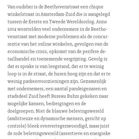
Van oudsher is de Beet­ho­ven­straat een chique
win­kel­straat in Am­ster­dam-Zuid die is aangelegd
tussen de Eerste en Tweede We­reld­oor­log. Anno
2014 worstelden veel ondernemers in de Beet­ho­
ven­straat met moderne problemen als de con­cur­
ren­tie van het online winkelen, gevolgen van de
economische crisis, opkomst van de perifere de­
tail­han­del en toenemende vergrijzing. Gevolg is
dat er sprake is van leegstand, dat er te weinig
loop is in de straat, de huren hoog zijn en dat er te
weinig par­keer­voor­zie­nin­gen zijn. Gezamenlijk
met ondernemers, een aantal pand­ei­ge­na­ren en
stadsdeel Zuid heeft Bureau Buhrs gekeken naar
mogelijke kansen, be­drei­gin­gen en de
doelgroepen. Niet de blauwe be­le­vings­we­reld
(ambitieuze en dynamische mensen, gericht op
controle) bleek over­ver­te­gen­woor­digd, maar juist
de rode be­le­vings­we­reld (assertieve en energieke