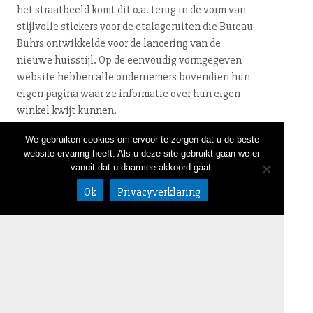
het straatbeeld komt dit o.a. terug in de vorm van
stijlvolle stickers voor de eta­la­ge­rui­ten die Bureau
Buhrs ontwikkelde voor de lancering van de
nieuwe huisstijl. Op de eenvoudig vormgegeven
website hebben alle ondernemers bovendien hun
eigen pagina waar ze informatie over hun eigen
winkel kwijt kunnen.
We gebruiken cookies om ervoor te zorgen dat u de beste
website-ervaring heeft. Als u deze site gebruikt gaan we er
vanuit dat u daarmee akkoord gaat.
← terug
Ok
Privacyverklaring
NIEUWSBRIEF
LINKEDIN
CONTACT
020 632 58 05
DISCLAIMER
info@bureaub
ALGEMENE VOORWAARDEN
uhrs.nl
Meeuwenlaan
98-100