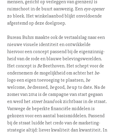
mensen, gericht op verleggen van grenzen) is
ruimschoot in de buurt aanwezig. Een
eye-opener
zo bleek. Het win­kel­aan­bod blijkt onvoldoende
afgestemd op deze doelgroep.
Bureau Buhrs maakte ook de vertaalslag naar een
nieuwe visuele identiteit en ontwikkelde
hiervoor een concept passend bij de ei­gen­zin­nig­
heid van de rode en blauwe be­le­vings­we­rel­den.
Het concept is
Be
Beethoven. Het schept voor de
ondernemers de mo­ge­lijk­heid om achter het
be
-
logo een eigen toevoeging te plaatsen,
be
welcome,
be
dressed,
be
good,
be
up to date. Na de
zomer van 2014 is de campagne van start gegaan
en werd het
street brand
ook zichtbaar in de straat.
Vanwege de beperkte financiële middelen is
gekozen voor een aantal ba­sis­mid­de­len. Passend
bij de straat luidde het credo van de mar­ke­ting­
stra­te­gie altijd: liever kwaliteit dan kwantiteit. In