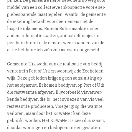
prij­zen. De gemeente helpt bewoners op weg door
middel van een collectieve inkoopactie voor ener­
gie­be­spa­ren­de maatregelen. Waarbij de gemeente
de rekening betaalt voor deelnemers met de
laagste inkomens. Bureau Buhrs maakte onder
andere in­for­ma­tie­kaar­ten, ani­ma­tie­film­pjes en
pers­be­rich­ten. In de eerste twee maanden van de
actie hebben zich zo’n 200 mensen aangemeld.
Gemeente Urk werkt aan de realisatie van be­drij­
ven­ter­rein Port of Urk en woonwijk de Zee­hel­den­
wijk. Deze gebieden krijgen geen aansluiting op
het aardgasnet. Er komen bedrijven op Port of Urk
die restwarmte afgeven. Bij­voor­beeld vis­ver­wer­
ken­de bedrijven die bij het invriezen van vis veel
restwarmte produceren. Vroeger ging die warmte
verloren, maar door het KoWaNet kan deze
gebruikt worden. Het KoWaNet is zeer duurzaam,
doordat woningen en bedrijven in een gesloten