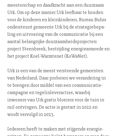
mees­ter­schap en daadkracht aan een duurzaam
Urk. Om op deze manier Urk leefbaar te houden
voor de kinderen en klein­kin­de­ren. Bureau Buhrs
ondersteunt gemeente Urk bij de stra­te­gie­be­pa­
ling en uitvoering van de com­mu­ni­ca­tie bij een
aantal belangrijke duur­zaam­heids­pro­jec­ten:
project Steenbreek, bestrijding ener­gie­ar­moe­de en
het project Koel-Warm­te­net (KoWaNet).
Urk is een van de meest versteende gemeenten
van Nederland. Daar proberen we verandering in
te brengen door middel van een com­mu­ni­ca­tie­
cam­pag­ne en te­ge­lin­le­ver­ac­ties, waarbij
inwoners van Urk gratis bloeiers voor de tuin in
ruil ontvingen. De actie is gestart in 2022 en
wordt vervolgd in 2023.
Iedereen heeft te maken met stijgende ener­gie­