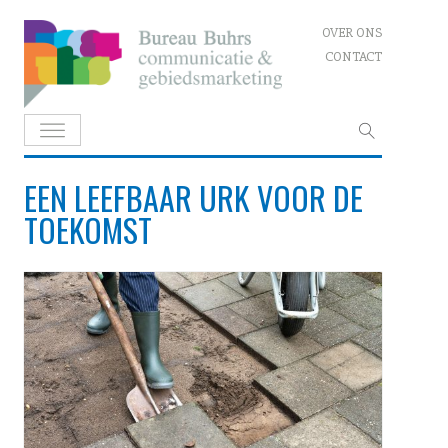
Skip
OVER ONS
to
CONTACT
content
Zoeken
naar:
EEN LEEFBAAR URK VOOR DE
TOEKOMST