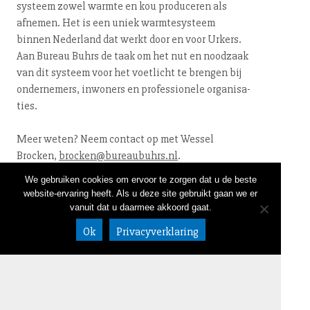
systeem zowel warmte en kou produceren als
afnemen. Het is een uniek warm­te­sys­teem
binnen Nederland dat werkt door en voor Urkers.
Aan Bureau Buhrs de taak om het nut en noodzaak
van dit systeem voor het voetlicht te brengen bij
ondernemers, inwoners en pro­fes­si­o­ne­le or­ga­ni­sa­
ties.
Meer weten? Neem contact op met Wessel
Brocken,
brocken@​bureaubuhrs.​nl
.
We gebruiken cookies om ervoor te zorgen dat u de beste
website-ervaring heeft. Als u deze site gebruikt gaan we er
vanuit dat u daarmee akkoord gaat.
← terug
Ok
Privacyverklaring
NIEUWSBRIEF
LINKEDIN
CONTACT
020 632 58 05
DISCLAIMER
info@bureaub
ALGEMENE VOORWAARDEN
uhrs.nl