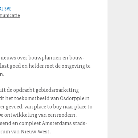
ALISME
unicatie
 nieuws over bouwplannen en bouw­
­last goed en helder met de omgeving te
n.
it de opdracht ge­bieds­mar­ke­ting
t het toe­komst­beeld van Osdorpplein
er gevoed: van place to buy naar place to
De ont­wik­ke­ling van een modern,
isend en compleet Amsterdams stads­
­trum van Nieuw-West.