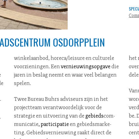
SPECI
Comm
TADSCENTRUM OSDORPPLEIN
het
voor­zie­nin­gen. Een
ver­nieu­wings­op­ga­ve
die
over
e
jaren in beslag neemt en waar veel belangen
dele
de
spelen.
Vanu
Twee Bureau Buhrs adviseurs zijn in het
word
-
projectteam ver­ant­woor­de­lijk voor de
verd
strategie en uitvoering van de
gebieds
com­
be. 
,
mu­ni­ca­tie
, par­ti­ci­pa­tie
en ge­bieds­mar­ke­
bru
ting. Ge­bieds­ver­nieu­wing raakt direct de
cen