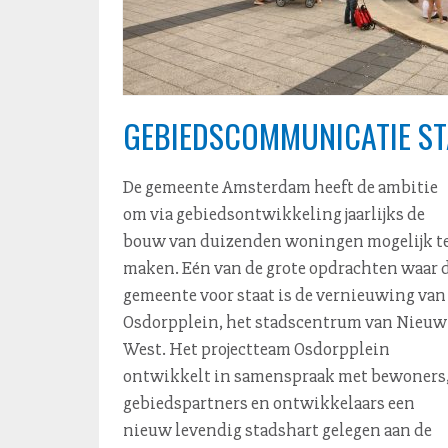
GEBIEDSCOMMUNICATIE S
De gemeente Amsterdam heeft de ambitie
win­kel­aan­bod, horeca/leisure en culturele
om via ge­bieds­ont­wik­ke­ling jaarlijks de
bouw van duizenden woningen mogelijk t
maken. Eén van de grote opdrachten waar 
gemeente voor staat is de vernieuwing van
Osdorpplein, het stads­cen­trum van Nieuw
West. Het projectteam Osdorpplein
ontwikkelt in samenspraak met bewoners
ge­bied­s­part­ners en ont­wik­ke­laars een
nieuw levendig stadshart gelegen aan de