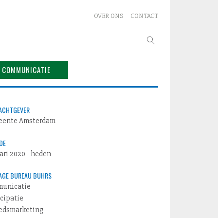
OVER ONS
CONTACT
Zoeken
naar:
COMMUNICATIE
ACHTGEVER
ente Amsterdam
DE
ari 2020 - heden
RAGE BUREAU BUHRS
unicatie
icipatie
edsmarketing