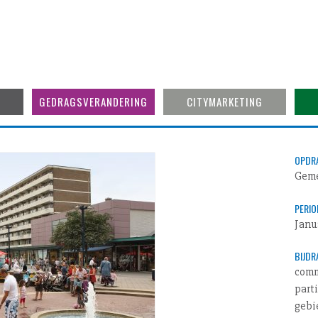
GEDRAGSVERANDERING
CITYMARKETING
OPDR
Geme
PERIO
Janu
BIJD
comm
part
gebi