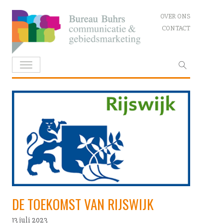
Skip
OVER ONS
to
CONTACT
content
Zoeken
naar:
DE TOEKOMST VAN RIJSWIJK
13 juli 2023