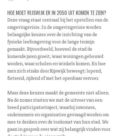
HOE MOET RIJSWIJK ER IN 2050 UIT KOMEN TE ZIEN?
Deze vraag staat centraal bij het opstellen van de
om­ge­vings­vi­sie. In de om­ge­vings­vi­sie worden
belangrijke keuzes over de inrichting van de
fysieke leef­om­ge­ving voor de lange termijn
gemaakt. Bij­voor­beeld, hoeveel de stad de
komende jaren groeit, waar woningen gebouwd
worden, waar scholen en winkels komen. En hoe
men zich straks door Rijswijk beweegt; lopend,
fietsend, rijdend of met het openbaar vervoer.
Maar deze keuzes maakt de gemeente niet alleen.
Na de zomer starten we met de uitvoer van een
breed par­ti­ci­pa­tie­tra­ject, waarbij inwoners,
ondernemers en or­ga­ni­sa­ties gevraagd worden om
mee te denken over de toekomst van hun stad. We
gaan in gesprek over wat zij belangrijk vinden voor