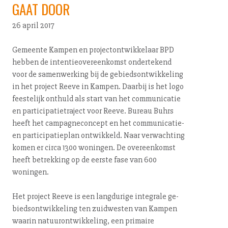
GAAT DOOR
26 april 2017
Gemeente Kampen en pro­ject­ont­wik­ke­laar BPD
hebben de in­ten­tie­over­een­komst ondertekend
voor de sa­men­wer­king bij de ge­bieds­ont­wik­ke­ling
in het project Reeve in Kampen. Daarbij is het logo
feestelijk onthuld als start van het com­mu­ni­ca­tie
en par­ti­ci­pa­tie­tra­ject voor Reeve. Bureau Buhrs
heeft het cam­pag­ne­con­cept en het com­mu­ni­ca­tie-
en par­ti­ci­pa­tie­plan ontwikkeld. Naar verwachting
komen er circa 1300 woningen. De over­een­komst
heeft betrekking op de eerste fase van 600
woningen.
Het project Reeve is een langdurige integrale ge­
bieds­ont­wik­ke­ling ten zuidwesten van Kampen
waarin na­tuur­ont­wik­ke­ling, een primaire