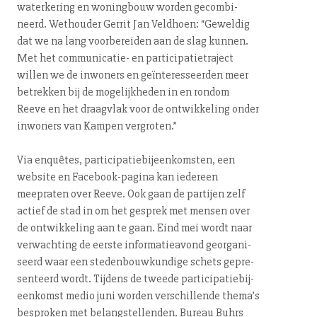
waterkering en woningbouw worden ge­com­bi­
neerd. Wethouder Gerrit Jan Veldhoen: “Geweldig
dat we na lang voor­be­rei­den aan de slag kunnen.
Met het com­mu­ni­ca­tie- en par­ti­ci­pa­tie­tra­ject
willen we de inwoners en geïnte­res­seer­den meer
betrekken bij de mo­ge­lijk­he­den in en rondom
Reeve en het draagvlak voor de ont­wik­ke­ling onder
inwoners van Kampen vergroten.”
Via enquêtes, par­ti­ci­pa­tie­bij­een­kom­sten, een
website en Fa­cebook-pa­gi­na kan iedereen
meepraten over Reeve. Ook gaan de partijen zelf
actief de stad in om het gesprek met mensen over
de ont­wik­ke­ling aan te gaan. Eind mei wordt naar
verwachting de eerste in­for­ma­tie­avond ge­or­ga­ni­
seerd waar een ste­den­bouw­kun­di­ge schets ge­pre­
sen­teerd wordt. Tijdens de tweede par­ti­ci­pa­tie­bij­
een­komst medio juni worden ver­schil­len­de thema’s
besproken met be­lang­stel­len­den. Bureau Buhrs