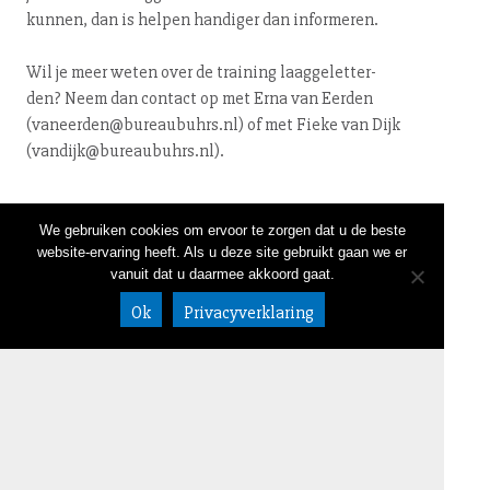
kunnen, dan is helpen handiger dan informeren.
Wil je meer weten over de training laag­ge­let­ter­
den? Neem dan contact op met Erna van Eerden
(vaneerden@​bureaubuhrs.​nl) of met Fieke van Dijk
(vandijk@​bureaubuhrs.​nl).
← terug
We gebruiken cookies om ervoor te zorgen dat u de beste
website-ervaring heeft. Als u deze site gebruikt gaan we er
vanuit dat u daarmee akkoord gaat.
NIEUWSBRIEF
LINKEDIN
CONTACT
020 632 58 05
Ok
Privacyverklaring
DISCLAIMER
info@bureaub
ALGEMENE VOORWAARDEN
uhrs.nl
Meeuwenlaan
98-100
1021 JL
Amsterdam