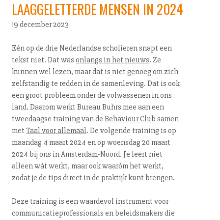
LAAGGELETTERDE MENSEN IN 2024
19 december 2023
Eén op de drie Nederlandse scholieren snapt een
tekst niet. Dat was
onlangs in het nieuws
. Ze
kunnen wel lezen, maar dat is niet genoeg om zich
zelfstandig te redden in de samenleving. Dat is ook
een groot probleem onder de volwassenen in ons
land. Daarom werkt Bureau Buhrs mee aan een
tweedaagse training van de
Behaviour Club
samen
met
Taal voor allemaal
. De volgende training is op
maandag 4 maart 2024 en op woensdag 20 maart
2024 bij ons in Am­ster­dam-Noord. Je leert niet
alleen wát werkt, maar ook waaróm het werkt,
zodat je de tips direct in de praktijk kunt brengen.
Deze training is een waardevol instrument voor
com­mu­ni­ca­tie­pro­fes­si­o­nals en be­leids­ma­kers die