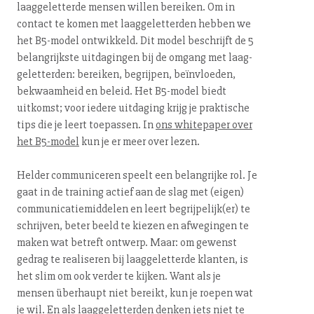
laag­ge­let­ter­de mensen willen bereiken. Om in
contact te komen met laag­ge­let­ter­den hebben we
het B5-model ontwikkeld. Dit model beschrijft de 5
be­lang­rijk­ste uitdagingen bij de omgang met laag­
ge­let­ter­den: bereiken, begrijpen, beïnvloeden,
bekwaamheid en beleid. Het B5-model biedt
uitkomst; voor iedere uitdaging krijg je praktische
tips die je leert toepassen. In
ons whitepaper over
het B5-model
kun je er meer over lezen.
Helder com­mu­ni­ce­ren speelt een belangrijke rol. Je
gaat in de training actief aan de slag met (eigen)
com­mu­ni­ca­tie­mid­de­len en leert be­grij­pe­lijk(er) te
schrijven, beter beeld te kiezen en afwegingen te
maken wat betreft ontwerp. Maar: om gewenst
gedrag te realiseren bij laag­ge­let­ter­de klanten, is
het slim om ook verder te kijken. Want als je
mensen überhaupt niet bereikt, kun je roepen wat
je wil. En als laag­ge­let­ter­den denken iets niet te