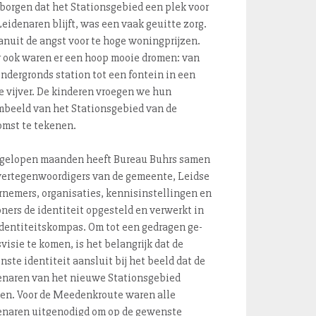
orgen dat het Sta­ti­ons­ge­bied een plek voor
Leidenaren blijft, was een vaak geuitte zorg.
anuit de angst voor te hoge wo­ning­prij­zen.
 ook waren er een hoop mooie dromen: van
ndergronds station tot een fontein in een
 vijver. De kinderen vroegen we hun
beeld van het Sta­ti­ons­ge­bied van de
omst te tekenen.
fgelopen maanden heeft Bureau Buhrs samen
er­te­gen­woor­di­gers van de gemeente, Leidse
nemers, or­ga­ni­sa­ties, ken­nis­in­stel­lin­gen en
ers de identiteit opgesteld en verwerkt in
den­ti­teits­kom­pas. Om tot een gedragen ge­
­vi­sie te komen, is het belangrijk dat de
ste identiteit aansluit bij het beeld dat de
naren van het nieuwe Sta­ti­ons­ge­bied
n. Voor de Mee­denk­rou­te waren alle
enaren uitgenodigd om op de gewenste