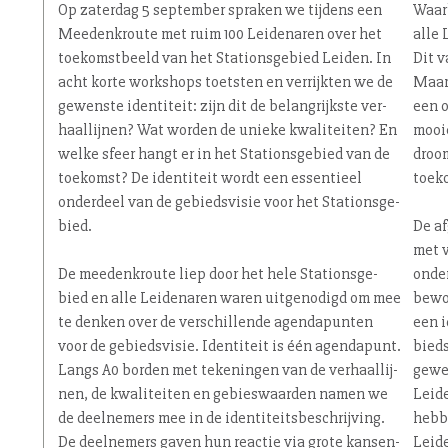
Op zaterdag 5 september spraken we tijdens een
Waarb
Mee­denk­rou­te met ruim 100 Leidenaren over het
alle 
toe­komst­beeld van het Sta­ti­ons­ge­bied Leiden. In
Dit v
acht korte workshops toetsten en verrijkten we de
Maar
gewenste identiteit: zijn dit de be­lang­rijk­ste ver­
een o
haal­lij­nen? Wat worden de unieke kwaliteiten? En
mooie
welke sfeer hangt er in het Sta­ti­ons­ge­bied van de
droom
toekomst? De identiteit wordt een essentieel
toek
onderdeel van de ge­bieds­vi­sie voor het Sta­ti­ons­ge­
bied.
De a
met v
De mee­denk­rou­te liep door het hele Sta­ti­ons­ge­
onder
bied en alle Leidenaren waren uitgenodigd om mee
bewon
te denken over de ver­schil­len­de agen­da­pun­ten
een i
voor de ge­bieds­vi­sie. Identiteit is één agendapunt.
bieds
Langs A0 borden met tekeningen van de ver­haal­lij­
gewen
nen, de kwaliteiten en ge­bies­waar­den namen we
Leide
de deelnemers mee in de iden­ti­teits­be­schrij­ving.
hebbe
De deelnemers gaven hun reactie via grote kan­sen-
Leid