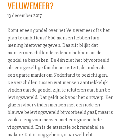
VELUWEMEER?
13 december 2017
Komt er een gondel over het Veluwemeer of is het
plan te ambitieus? 600 mensen hebben hun
mening hierover gegeven. Daaruit blijkt dat
mensen ver­schil­len­de redenen hebben om de
gondel te bezoeken. De één ziet het bij­voor­beeld
als een gezellige fa­mi­lie­ac­ti­vi­teit, de ander als
een aparte manier om Nederland te bezichtigen.
De verschillen tussen wat mensen aan­trek­ke­lijk
vinden aan de gondel zijn te relateren aan hun be­
le­vings­we­reld. Dat geldt ook voor het ontwerp. Een
glazen vloer vinden mensen met een rode en
blauwe be­le­vings­we­reld bij­voor­beeld gaaf, maar is
vaak te eng voor mensen met een groene be­le­
vings­we­reld. En is de attractie ook rendabel te
maken? Dat is nog geheim, maar wellicht