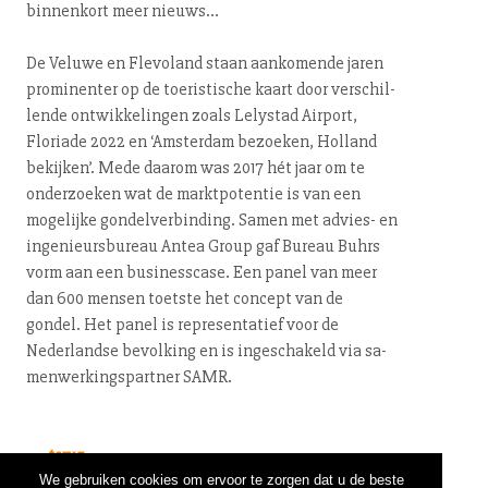
binnenkort meer nieuws…
De Veluwe en Flevoland staan aankomende jaren
prominenter op de toe­ris­ti­sche kaart door ver­schil­
len­de ont­wik­ke­lin­gen zoals Lelystad Airport,
Floriade 2022 en ‘Amsterdam bezoeken, Holland
bekijken’. Mede daarom was 2017 hét jaar om te
onderzoeken wat de markt­po­ten­tie is van een
mogelijke gon­del­ver­bin­ding. Samen met advies- en
in­ge­ni­eurs­bu­reau Antea Group gaf Bureau Buhrs
vorm aan een bu­si­nes­sca­se. Een panel van meer
dan 600 mensen toetste het concept van de
gondel. Het panel is re­pre­sen­ta­tief voor de
Nederlandse bevolking en is in­ge­scha­keld via sa­
men­wer­kings­part­ner SAMR.
← terug
We gebruiken cookies om ervoor te zorgen dat u de beste