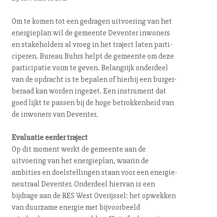
Om te komen tot een gedragen uitvoering van het
energieplan wil de gemeente Deventer inwoners
en sta­ke­hol­ders al vroeg in het traject laten par­ti­
ci­pe­ren. Bureau Buhrs helpt de gemeente om deze
par­ti­ci­pa­tie vorm te geven. Belangrijk onderdeel
van de opdracht is te bepalen of hierbij een bur­ger­
be­raad kan worden ingezet. Een instrument dat
goed lijkt te passen bij de hoge be­trok­ken­heid van
de inwoners van Deventer.
Evaluatie eerder traject
Op dit moment werkt de gemeente aan de
uitvoering van het energieplan, waarin de
ambities en doel­stel­lin­gen staan voor een ener­gie­
neu­traal Deventer. Onderdeel hiervan is een
bijdrage aan de RES West Overijssel: het opwekken
van duurzame energie met bij­voor­beeld