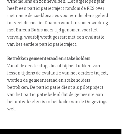
windmolens en zonnevelden. Het afgelopen jaar
heeft een par­ti­ci­pa­tie­tra­ject rondom de RES over
met name de zoek­lo­ca­ties voor windmolens geleid
tot veel discussie. Daarom wordt in sa­men­wer­king
met Bureau Buhrs meer tijd genomen voor het
vervolg, waarbij wordt gestart met een evaluatie
van het eerdere par­ti­ci­pa­tie­tra­ject.
Betrekken ge­meen­te­raad en sta­ke­hol­ders
Vanaf de eerste stap, dus al bij het trekken van
lessen tijdens de evaluatie van het eerdere traject,
worden de ge­meen­te­raad en sta­ke­hol­ders
betrokken. De par­ti­ci­pa­tie dient als pi­lot­pro­ject
van het par­ti­ci­pa­tie­be­leid dat de gemeente aan
het ontwikkelen is in het kader van de Om­ge­vings­
wet.
← terug