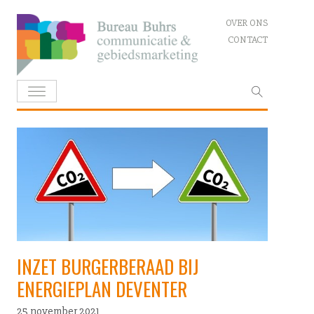
Skip
OVER ONS
to
CONTACT
content
Zoeken
naar:
INZET BURGERBERAAD BIJ
ENERGIEPLAN DEVENTER
25 november 2021